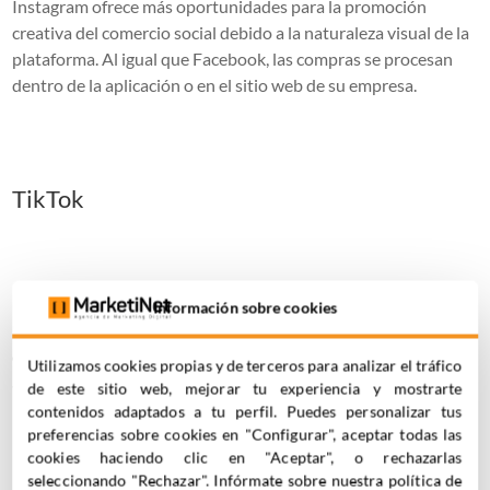
Instagram ofrece más oportunidades para la promoción
creativa del comercio social debido a la naturaleza visual de la
plataforma. Al igual que Facebook, las compras se procesan
dentro de la aplicación o en el sitio web de su empresa.
TikTok
Los usuarios de TikTok no solo se desplazan por la aplicación
Información sobre cookies
para entretenerse. Según TikTok, el
39% de los usuarios
han
descubierto un producto o marca en TikTok que no conocían
Utilizamos cookies propias y de terceros para analizar el tráfico
antes. Casi la mitad ha comprado algo que vio en la aplicación.
de este sitio web, mejorar tu experiencia y mostrarte
contenidos adaptados a tu perfil. Puedes personalizar tus
preferencias sobre cookies en "Configurar", aceptar todas las
cookies haciendo clic en "Aceptar", o rechazarlas
La incursión oficial de TikTok en el comercio social ocurrió
seleccionando "Rechazar". Infórmate sobre nuestra política de