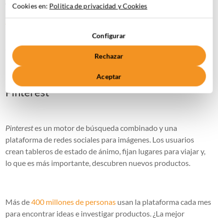
cuando se asoció con Shopify para lanzar compras sociales en
Cookies en:
Politica de privacidad y Cookies
la aplicación en 2021. Los comerciantes con una cuenta de
TikTok para empresas
pueden agregar pestañas de compras al
Configurar
perfil de su marca, mostrando una tienda virtual para que los
usuarios naveguen sin la fricción de saliendo de la aplicación.
Rechazar
Aceptar
Pinterest
Pinterest
es un motor de búsqueda combinado y una
plataforma de redes sociales para imágenes. Los usuarios
crean tableros de estado de ánimo, fijan lugares para viajar y,
lo que es más importante, descubren nuevos productos.
Más de
400 millones de personas
usan la plataforma cada mes
para encontrar ideas e investigar productos. ¿La mejor