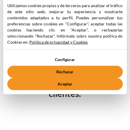
Se integran fácilmente con la
norma líder en
Utilizamos cookies propias y de terceros para analizar el tráfico
seguridad de la información ISO / IEC 27001.
de este sitio web, mejorar tu experiencia y mostrarte
contenidos adaptados a tu perfil. Puedes personalizar tus
preferencias sobre cookies en "Configurar", aceptar todas las
cookies haciendo clic en "Aceptar", o rechazarlas
seleccionando "Rechazar". Infórmate sobre nuestra política de
Desde MarketiNet,
Cookies en:
Politica de privacidad y Cookies
seguimos avanzando para
ofrecer servicios de
Configurar
marketing digital de la
Rechazar
mejor calidad y garantizar
la seguridad de nuestros
Aceptar
clientes.