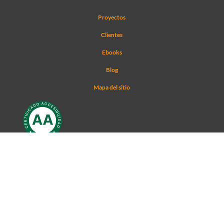
Proyectos
Clientes
Ebooks
Blog
Mapa del sitio
Contacto
+34 910 061 582
C. Medea 4, 28037 Madrid