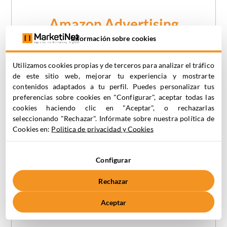
Amazon Advertising
Información sobre cookies
Gracias a ser agencia partner de Amazon
Ads, te ayudamos a dar mayor visibilidad a
Utilizamos cookies propias y de terceros para analizar el tráfico
tus productos, llegando al público objetivo
de este sitio web, mejorar tu experiencia y mostrarte
contenidos adaptados a tu perfil. Puedes personalizar tus
e incrementando las ventas.
preferencias sobre cookies en "Configurar", aceptar todas las
cookies haciendo clic en "Aceptar", o rechazarlas
seleccionando "Rechazar". Infórmate sobre nuestra política de
Cookies en:
Politica de privacidad y Cookies
Configurar
Pide tu consulta
Rechazar
Aceptar