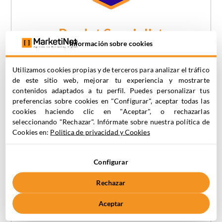
Pardot Specialist
Información sobre cookies
Contamos con un equipo certificado
Utilizamos cookies propias y de terceros para analizar el tráfico
como Pardot Specialist preparado para​
de este sitio web, mejorar tu experiencia y mostrarte
ayudarte en la explotación de las
contenidos adaptados a tu perfil. Puedes personalizar tus
herramienta acompañándote en la
preferencias sobre cookies en "Configurar", aceptar todas las
estrategia y en la gestión del día a día.
cookies haciendo clic en "Aceptar", o rechazarlas
seleccionando "Rechazar". Infórmate sobre nuestra política de
Cookies en:
Politica de privacidad y Cookies
Configurar
Pide tu consulta
Rechazar
Aceptar