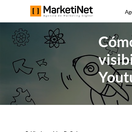
Ag
Cómo
visib
Yout