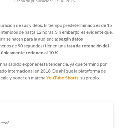
Fecha de publicación:
17-06-2025
duración de sus vídeos. El tiempo predeterminado es de 15
ontenidos de hasta 12 horas. Sin embargo, es evidente que,
erir se hacen para la audiencia:
según datos
e menos de 90 segundos) tienen una
tasa de retención del
)
únicamente retienen al 10 %
.
or ha sabido exponer esta tendencia, ya que terminó por
cado internacional en 2018. De ahí que la plataforma de
ategia y poner en marcha
YouTube Shorts
, su propio
ortos?