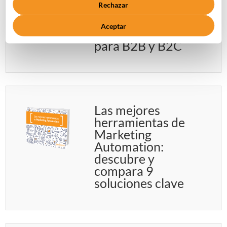
Rechazar
Marketing:
desarrolla
Aceptar
campañas efectivas
para B2B y B2C
Las mejores
herramientas de
Marketing
Automation:
descubre y
compara 9
soluciones clave