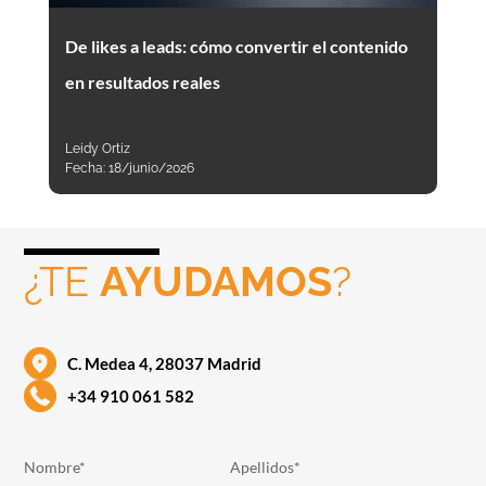
De likes a leads: cómo convertir el contenido
en resultados reales
Leidy Ortiz
Fecha:
18/junio/2026
¿TE
AYUDAMOS
?
C. Medea 4, 28037 Madrid
+34 910 061 582
Nombre*
Apellidos*