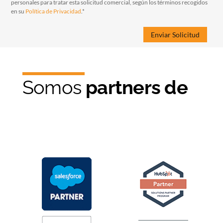
personales para tratar esta solicitud comercial, según los términos recogidos
en su
Política de Privacidad
.*
Somos
partners de