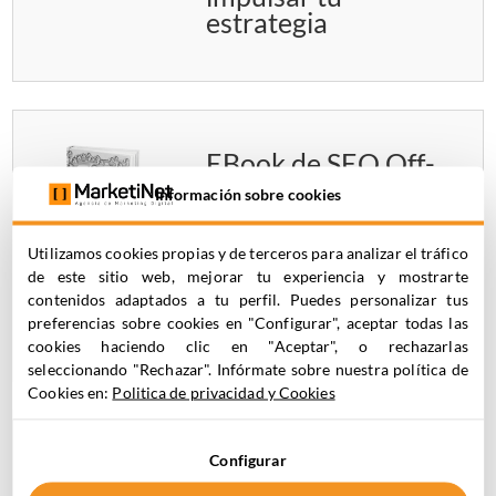
estrategia
EBook de SEO Off-
Page: domina el
Información sobre cookies
linkbuilding y
mejora tu
Utilizamos cookies propias y de terceros para analizar el tráfico
autoridad en los
de este sitio web, mejorar tu experiencia y mostrarte
motores de
contenidos adaptados a tu perfil. Puedes personalizar tus
búsqueda
preferencias sobre cookies en "Configurar", aceptar todas las
cookies haciendo clic en "Aceptar", o rechazarlas
seleccionando "Rechazar". Infórmate sobre nuestra política de
Cookies en:
Politica de privacidad y Cookies
EBook Estrategia
Configurar
de Email