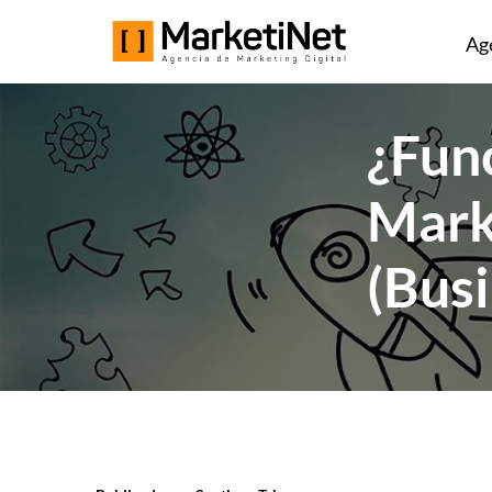
Ag
¿Fun
Mark
(Bus