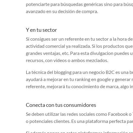
potenciarte para búsquedas genéricas sino para bús
avanzado en su decisión de compra.
Y en tu sector
Si consigues ser un referente en tu sector a la hora 
actividad comercial ya realizada. Si los productos qu
grandes ventajas, etc. Para esta divulgacion puedes ut
recursos, con vídeos o ambos mezclados.
La técnica del blogging para un negocio B2C es una b
ayudará a mejorar en tu ranking en google y generar m
referente, mejorará tu conocimiento de marca, algo
Conecta con tus consumidores
Se deben utilizar las redes sociales como Facebook 
o potenciales clientes. Es una plataforma perfecta pa
Si además pones en estas plataformas información rel