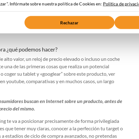
o referencia para estar en el óptimo del Inbound Marketing,
ar". Infórmate sobre nuestra política de Cookies en:
Politica de privac
endo de la tipología de producto y sector. Muchas veces
ara ser eficaces, no obstante me viene a la memoria un
tanding que muchos de sus productos superan esta cifra y
Rechazar
ting.
hora ¿qué podemos hacer?
e alto valor, un reloj de precio elevado o incluso un coche
 una de las primeras cosas que realiza un potencial
o coger su tablet y «googlear” sobre este producto, ver
os en youtube, comparativas y en muchos casos, un largo
consumidores buscan en Internet sobre un producto, antes de
precio del mismo.
ng te va a posicionar precisamente de forma privilegiada
es que tener muy claras, conocer a la perfección tu target o
os a estadíos de ciclo de compra avanzados, no pretendas