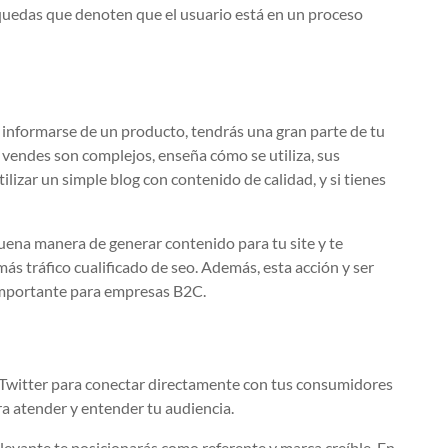
quedas que denoten que el usuario está en un proceso
de informarse de un producto, tendrás una gran parte de tu
e vendes son complejos, enseña cómo se utiliza, sus
ilizar un simple blog con contenido de calidad, y si tienes
uena manera de generar contenido para tu site y te
ás tráfico cualificado de seo. Además, esta acción y ser
 importante para empresas B2C.
o Twitter para conectar directamente con tus consumidores
ra atender y entender tu audiencia.
evante te posicionarás como referente y marca creíble. En