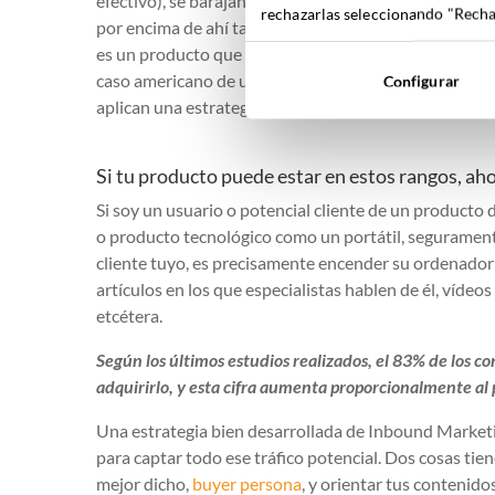
efectivo), se barajan cifras entre 400 y 45.000 € com
rechazarlas seleccionando "Rechaz
por encima de ahí también tiene cabida, pero dependi
es un producto que tendrá una maduración excesiva p
caso americano de una empresa de piscinas de alto s
Configurar
aplican una estrategia maravillosa de inbound marke
Si tu producto puede estar en estos rangos, a
Si soy un usuario o potencial cliente de un producto d
o producto tecnológico como un portátil, seguramente
cliente tuyo, es precisamente encender su ordenador 
artículos en los que especialistas hablen de él, víde
etcétera.
Según los últimos estudios realizados, el 83% de los 
adquirirlo, y esta cifra aumenta proporcionalmente al 
Una estrategia bien desarrollada de Inbound Marketi
para captar todo ese tráfico potencial. Dos cosas tien
mejor dicho,
buyer persona
, y orientar tus contenid