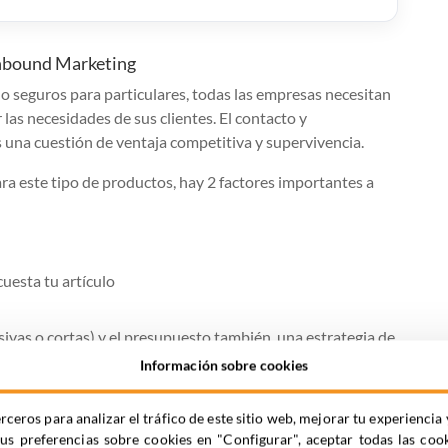
Inbound Marketing
 seguros para particulares, todas las empresas necesitan
las necesidades de sus clientes. El contacto y
s una cuestión de ventaja competitiva y supervivencia.
a este tipo de productos, hay 2 factores importantes a
uesta tu artículo
ivas o cortas) y el presupuesto también, una estrategia de
o suficiente dada su complejidad y esfuerzo, digamos que
Información sobre cookies
rceros para analizar el tráfico de este sitio web, mejorar tu experienc
compra es elevado, tampoco en exceso (ahí vuelve a no ser
tus preferencias sobre cookies en "Configurar", aceptar todas las coo