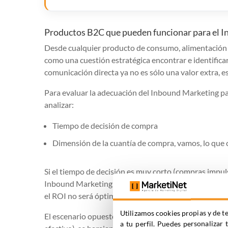
Productos B2C que pueden funcionar para el 
Desde cualquier producto de consumo, alimentación o
como una cuestión estratégica encontrar e identificar 
comunicación directa ya no es sólo una valor extra, e
Para evaluar la adecuación del Inbound Marketing par
analizar:
Tiempo de decisión de compra
Dimensión de la cuantía de compra, vamos, lo que c
Si el tiempo de decisión es muy corto (compras impuls
Inbound Marketing tiene pocas opciones de aportar l
el ROI no será óptimo.
Utilizamos cookies propias y de te
El escenario opuesto, sería donde el presupuesto de 
a tu perfil. Puedes personalizar 