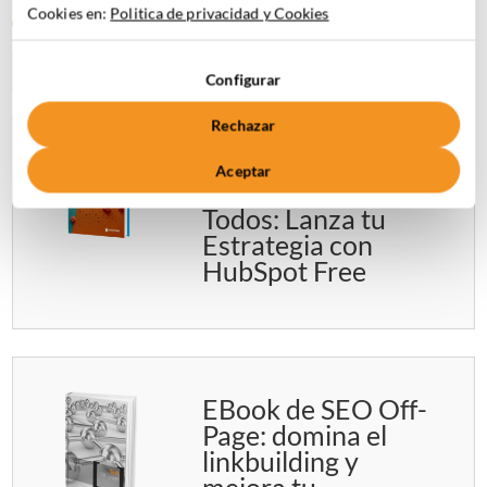
DESCUBRE NUESTROS EBOOKS
Cookies en:
Politica de privacidad y Cookies
Configurar
Rechazar
Inbound Marketing
Aceptar
al Alcance de
Todos: Lanza tu
Estrategia con
HubSpot Free
EBook de SEO Off-
Page: domina el
linkbuilding y