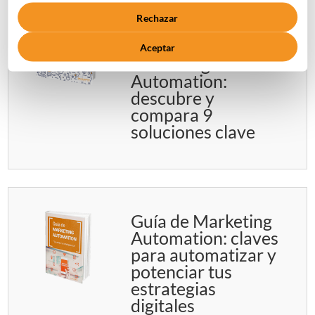
Rechazar
Las mejores
herramientas de
Aceptar
Marketing
Automation:
descubre y
compara 9
soluciones clave
Guía de Marketing
Automation: claves
para automatizar y
potenciar tus
estrategias
digitales