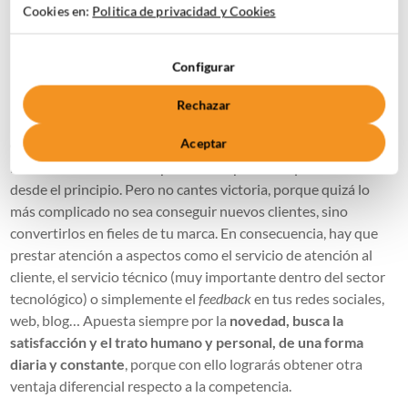
Cookies en:
Politica de privacidad y Cookies
Configurar
No bajes la guardia, fidelizar al usuario es
Rechazar
un trabajo constante:
Aceptar
Quizá llegue un punto en que veas cumplidos tus objetivos y
los resultados de tu campaña se adapten a lo que buscabas
desde el principio. Pero no cantes victoria, porque quizá lo
más complicado no sea conseguir nuevos clientes, sino
convertirlos en fieles de tu marca. En consecuencia, hay que
prestar atención a aspectos como el servicio de atención al
cliente, el servicio técnico (muy importante dentro del sector
tecnológico) o simplemente el
feedback
en tus redes sociales,
web, blog… Apuesta siempre por la
novedad, busca la
satisfacción y el trato humano y personal, de una forma
diaria y constante
, porque con ello lograrás obtener otra
ventaja diferencial respecto a la competencia.