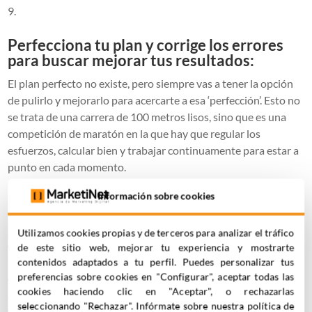
Perfecciona tu plan y corrige los errores
para buscar mejorar tus resultados:
El plan perfecto no existe, pero siempre vas a tener la opción
de pulirlo y mejorarlo para acercarte a esa ‘perfección’. Esto no
se trata de una carrera de 100 metros lisos, sino que es una
competición de maratón en la que hay que regular los
esfuerzos, calcular bien y trabajar continuamente para estar a
punto en cada momento.
De esta forma, de nada servirá hacer un gran esfuerzo inicial si
Información sobre cookies
luego no nos preocupamos de medir los resultados y de
identificar los fallos que estamos cometiendo. Por eso, es en
Utilizamos cookies propias y de terceros para analizar el tráfico
este punto donde debemos tener
muy presente la
de este sitio web, mejorar tu experiencia y mostrarte
‘adaptación’
de la que hablábamos anteriormente y que nos
contenidos adaptados a tu perfil. Puedes personalizar tus
preferencias sobre cookies en "Configurar", aceptar todas las
exigirá
moldear continuamente nuestra estrategia
para
cookies haciendo clic en "Aceptar", o rechazarlas
ajustarnos a las necesidades, tanto del cambiante entorno
seleccionando "Rechazar". Infórmate sobre nuestra política de
tecnológico como de nuestra propia empresa.