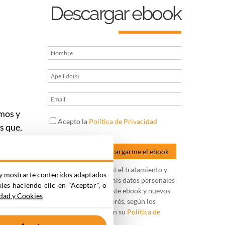
Descargar ebook
mos y
Acepto la
Política de Privacidad
s que,
 un
: sacar
Autorizo a Marketinet el tratamiento y
ia y mostrarte contenidos adaptados
almacenamiento de mis datos personales
kies haciendo clic en "Aceptar", o
por qué
para la descarga de este ebook y nuevos
idad y Cookies
contenidos de mi interés, según los
lo de
términos recogidos en su
Política de
Privacidad
.*