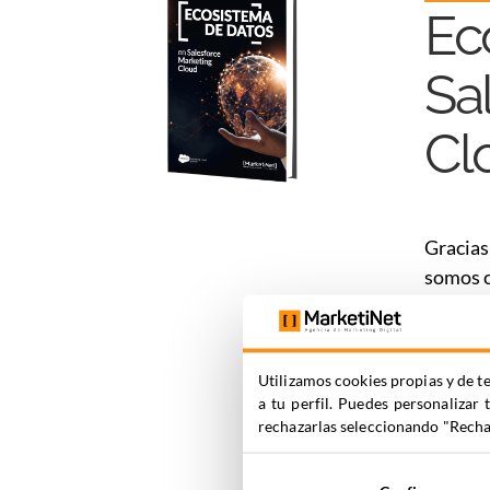
Ec
Sa
Cl
Gracias
somos c
esta he
ecosist
el máxi
Utilizamos cookies propias y de te
a tu perfil. Puedes personalizar 
A través
rechazarlas seleccionando "Rechaz
es impo
datos.