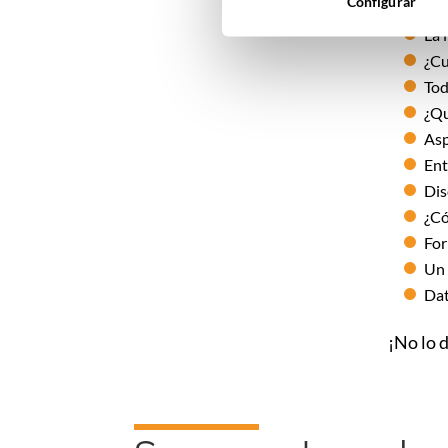
Configurar
La 
¿Cu
Tod
¿Qu
Asp
Ent
Dis
¿Có
For
Un 
Dat
¡No lo 