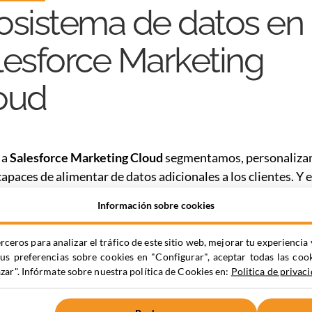
osistema de datos en
lesforce Marketing
oud
 a
Salesforce Marketing Cloud
segmentamos, personaliza
apaces de alimentar de datos adicionales a los clientes. Y e
rramienta tiene como fundamento básico y esencial,
crear
Información sobre cookies
ema de datos lo más perfecto posible
con un objetivo claro
mo partido a la plataforma y a los propios datos.
rceros para analizar el tráfico de este sitio web, mejorar tu experienc
tus preferencias sobre cookies en "Configurar", aceptar todas las coo
 de los 11 capítulos de este
ebook gratuito
descubrirás el 
ar". Infórmate sobre nuestra política de Cookies en:
Politica de privac
rtante dedicar tiempo a definir lo mejor posible este mode