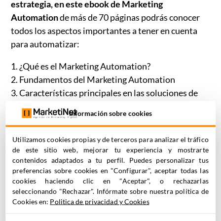
estrategia, en este ebook de Marketing
Automation
de más de 70 páginas podrás conocer
todos los aspectos importantes a tener en cuenta
para automatizar:
1. ¿Qué es el Marketing Automation?
2. Fundamentos del Marketing Automation
3. Características principales en las soluciones de
Marketing
Información sobre cookies
5. Usos típicos de Marketing Automation
4. Ejemplos reales de Marketing Automation
Utilizamos cookies propias y de terceros para analizar el tráfico
de este sitio web, mejorar tu experiencia y mostrarte
Descárgate la guía rellenando el formulario y
contenidos adaptados a tu perfil. Puedes personalizar tus
descúbre cómo aportar una experiencia de valor a
preferencias sobre cookies en "Configurar", aceptar todas las
los usuarios que visitan tu web.
cookies haciendo clic en "Aceptar", o rechazarlas
seleccionando "Rechazar". Infórmate sobre nuestra política de
Cookies en:
Politica de privacidad y Cookies
¡Esperamos que te sirva de ayuda!