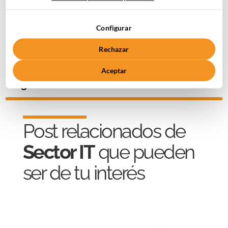
Ver más
Configurar
Rechazar
Descubre todos nuestros
ebooks
Aceptar
gratuitos
Post relacionados de
Sector IT
que pueden
ser de tu interés