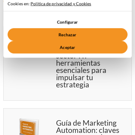
Cookies en:
Politica de privacidad y Cookies
Configurar
Rechazar
Marketing
automation en el
Aceptar
sector IT:
herramientas
esenciales para
impulsar tu
estrategia
Guía de Marketing
Automation: claves