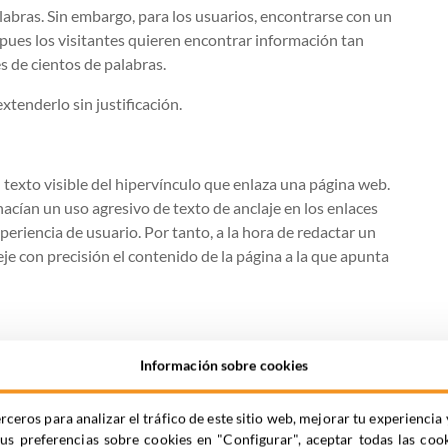
labras. Sin embargo, para los usuarios, encontrarse con un
pues los visitantes quieren encontrar información tan
s de cientos de palabras.
xtenderlo sin justificación.
el texto visible del hipervínculo que enlaza una página web.
cían un uso agresivo de texto de anclaje en los enlaces
eriencia de usuario. Por tanto, a la hora de redactar un
eje con precisión el contenido de la página a la que apunta
gina cambia o se mueve de sitio y son fundamentales para
Información sobre cookies
rceros para analizar el tráfico de este sitio web, mejorar tu experienc
áginas webs, pero pueden ser problemáticas para los
tus preferencias sobre cookies en "Configurar", aceptar todas las coo