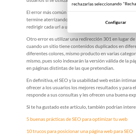
rechazarlas seleccionando "Rechaz
El error más común de una redirección 301 es redirigir
termine aterrizando en una página muy diferente a la 
Configurar
redirigir cada url a una url equivalente o correspondi
Otro error es utilizar una redirección 301 en lugar de
cuando un sitio tiene contenidos duplicados en dife
diferentes colores, mismo producto en varias categor
mismo, pues solo indexarán la versión válida de la pág
en páginas distintas de las que pretendían.
En definitiva, el SEO y la usabilidad web están ínt
ofrecer a los usuarios los mejores resultados y para e
responde a sus consultas y les ofrecen una buena exp
Si te ha gustado este artículo, también podrían intere
5 buenas prácticas de SEO para optimizar tu web
10 trucos para posicionar una página web para SEO