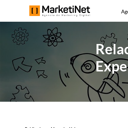
Ag
Rela
Expe