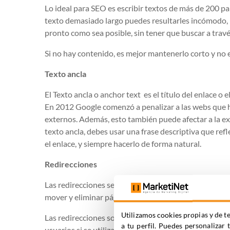
Lo ideal para SEO es escribir textos de más de 200 pa
texto demasiado largo puedes resultarles incómodo, 
pronto como sea posible, sin tener que buscar a travé
Si no hay contenido, es mejor mantenerlo corto y no e
Texto ancla
El Texto ancla o anchor text es el título del enlace o 
En 2012 Google comenzó a penalizar a las webs que ha
externos. Además, esto también puede afectar a la exp
texto ancla, debes usar una frase descriptiva que refl
el enlace, y siempre hacerlo de forma natural.
Redirecciones
Las redirecciones se utilizan cuando la url de una pá
mover y eliminar páginas.
Utilizamos cookies propias y de te
Las redirecciones son necesarios en casi todas las p
a tu perfil. Puedes personalizar 
usuarios si se utilizan mal.