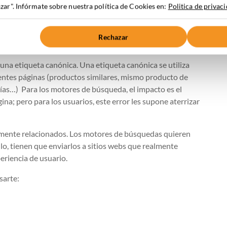
ar". Infórmate sobre nuestra política de Cookies en:
Politica de privac
 todas las urls a una url única. Esto hace que el usuario
que se estaba buscando; por ello la solución ideal es
Rechazar
ente.
 una etiqueta canónica. Una etiqueta canónica se utiliza
rentes páginas (productos similares, mismo producto de
ías…) Para los motores de búsqueda, el impacto es el
ina; pero para los usuarios, este error les supone aterrizar
imamente relacionados. Los motores de búsquedas quieren
llo, tienen que enviarlos a sitios webs que realmente
eriencia de usuario.
sarte: