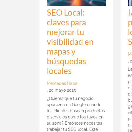
SEO Local:
I
claves para
p
mejorar tu
l
visibilidad en
mapas y
M
búsquedas
,
locales
La
e
p
Mercedes Haba
di
,
20 mayo 2025
p
¿Quieres que tu negocio
b
aparezca en Google cuando
ge
los clientes buscan productos
in
o servicios como los tuyos en
p
su zona? Entonces necesitas
pa
trabajar tu SEO local. Este
U