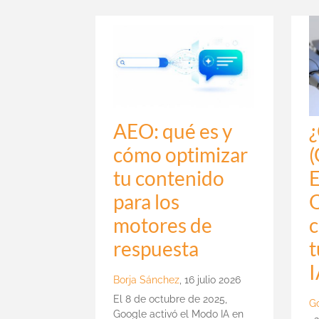
AEO: qué es y
cómo optimizar
(
tu contenido
para los
O
motores de
c
respuesta
t
I
Borja Sánchez
,
16 julio 2026
El 8 de octubre de 2025,
G
Google activó el Modo IA en