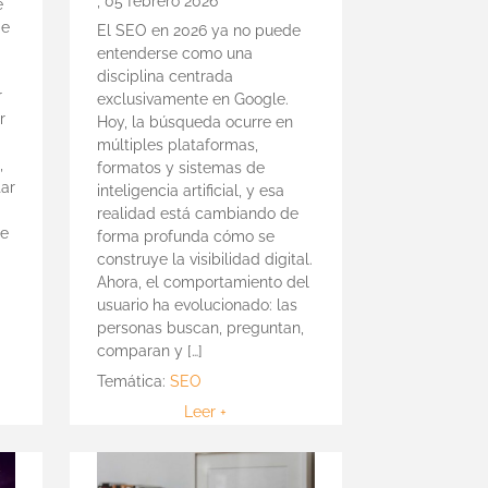
,
05 febrero 2026
e
de
El SEO en 2026 ya no puede
entenderse como una
disciplina centrada
r
exclusivamente en Google.
r
Hoy, la búsqueda ocurre en
múltiples plataformas,
,
formatos y sistemas de
tar
inteligencia artificial, y esa
realidad está cambiando de
te
forma profunda cómo se
construye la visibilidad digital.
Ahora, el comportamiento del
usuario ha evolucionado: las
personas buscan, preguntan,
comparan y […]
Temática:
SEO
Leer +