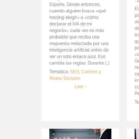
,
2
España. Desde entonces,
E
cuando alguien busca «qué
p
hosting elegir» o «cómo
vi
declarar el IVA de mi
de
negocio», cada vez es más
tr
probable que reciba una
qu
respuesta redactada por una
po
inteligencia artificial antes de
«
ver un solo enlace azul. Eso
G
cambia las reglas. Durante […]
re
Temática:
SEO
,
Content y
c
Redes Sociales
i
Leer +
c
Pe
T