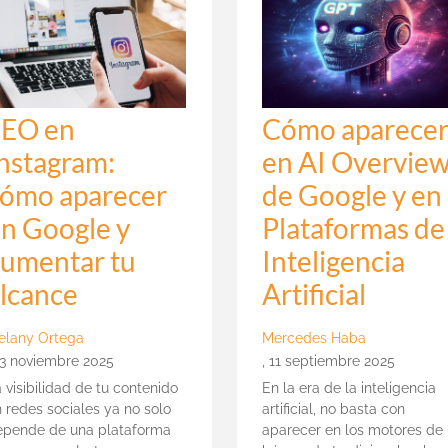
SEO en
Cómo aparece
nstagram:
en AI Overvie
cómo aparecer
de Google y en
n Google y
Plataformas de
aumentar tu
Inteligencia
lcance
Artificial
elany Ortega
Mercedes Haba
13 noviembre 2025
,
11 septiembre 2025
 visibilidad de tu contenido
En la era de la inteligencia
 redes sociales ya no solo
artificial, no basta con
epende de una plataforma
aparecer en los motores de