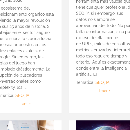
5 junio 2026
herramienta más valiosa qu
tiene cualquier profesional 
l ecosistema del
SEO. Y, sin embargo, sus
osicionamiento orgánico está
datos no siempre se
viendo la mayor revolución
aprovechan del todo. No po
 sus 25 años de historia. Si
falta de información, sino po
abajas en el sector, seguro
exceso de ella: cientos
e te suena la clásica lucha
de URLs, miles de consultas
r escalar puestos en los
métricas cruzadas… interpre
diez enlaces azules» de
todo eso requiere tiempo y
oogle. Sin embargo, las
criterio. Aquí es exactamen
glas del juego han
donde entra la inteligencia
ambiado drásticamente. La
artificial. […]
rrupción de buscadores
onversacionales como
Temática:
SEO
,
IA
rplexity, los […]
Leer +
emática:
SEO
,
IA
Leer +