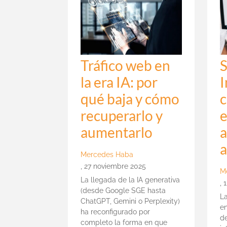
Tráfico web en
la era IA: por
I
qué baja y cómo
recuperarlo y
e
aumentarlo
a
Mercedes Haba
,
27 noviembre 2025
M
La llegada de la IA generativa
,
(desde Google SGE hasta
La
ChatGPT, Gemini o Perplexity)
en
ha reconfigurado por
d
completo la forma en que