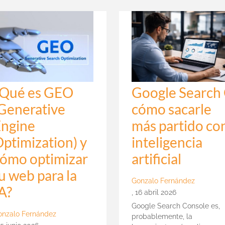
¿Qué es GEO
Google Search 
Generative
cómo sacarle
Engine
más partido co
ptimization) y
inteligencia
ómo optimizar
artificial
u web para la
Gonzalo Fernández
A?
,
16 abril 2026
Google Search Console es,
onzalo Fernández
probablemente, la