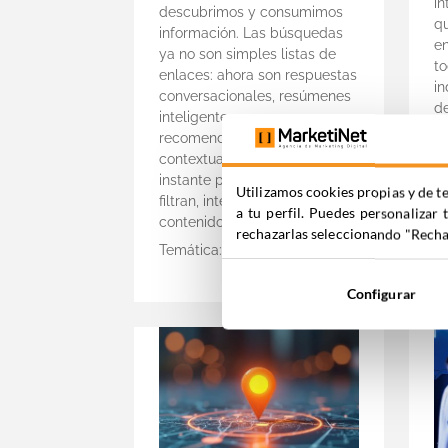
i
descubrimos y consumimos
q
información. Las búsquedas
en
ya no son simples listas de
to
enlaces: ahora son respuestas
i
conversacionales, resúmenes
d
inteligentes y
y
recomendaciones
a
contextuales creadas al
en
instante por modelos que
Utilizamos cookies propias y de te
c
filtran, interpretan y priorizan
a tu perfil. Puedes personalizar 
T
contenido […]
rechazarlas seleccionando "Rechaz
R
Temática:
SEO
Leer +
Configurar