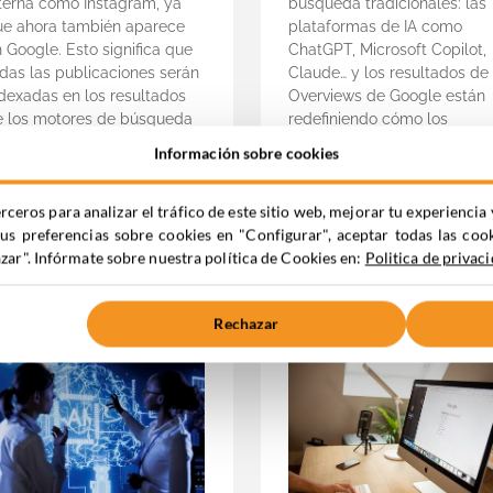
nterna como Instagram, ya
búsqueda tradicionales: las
ue ahora también aparece
plataformas de IA como
 Google. Esto significa que
ChatGPT, Microsoft Copilot,
das las publicaciones serán
Claude… y los resultados de 
ndexadas en los resultados
Overviews de Google están
e los motores de búsqueda
redefiniendo cómo los
 que cualquier persona con
usuarios descubren
Información sobre cookies
cceso a internet podrá
información. En este artículo
contrar tu cuenta o
veremos diferentes técnicas
rceros para analizar el tráfico de este sitio web, mejorar tu experienc
ontenido.
de SEO específicas para
tus preferencias sobre cookies en "Configurar", aceptar todas las coo
posicionar nuestros
emática:
SEO
,
Content y
ar". Infórmate sobre nuestra política de Cookies en:
Politica de privac
contenidos y […]
edes Sociales
Temática:
SEO
Leer +
Leer +
Rechazar