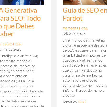
A Generativa
Guía de SEO e
ara SEO: Todo
Pardot
o que Debes
Mercedes Haba
Saber
,
28 enero 2025
En el mundo del marketing
ercedes Haba
digital, una buena estrategi
27 marzo 2025
de SEO es clave para mejor
la visibilidad en motores de
 inteligencia artificial (IA)
búsqueda y atraer tráfico
stá transformando el
cualificado. Para las empre
anorama del marketing
que utilizan Pardot como
gital y, en particular, el
plataforma de marketing
osicionamiento en
automation, es crucial
uscadores (SEO). La IA
comprender cómo integrar e
nerativa es un tipo de
SEO en Pardot de manera
teligencia artificial diseñada
efectiva.
ara crear contenido nuevo a
rtir de datos existentes.
Temática:
SEO
tiliza modelos avanzados de