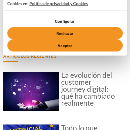
Cookies en:
Politica de privacidad y Cookies
Autorizo a Marketinet el tratamiento y almacenamiento de
mis datos personales para el envío de la newsletter y nuevos
contenidos de mi interés, según los términos recogidos en su
Configurar
Política de Privacidad.*
Rechazar
Aceptar
ARTÍCULOS RECIENTES
La evolución del
customer
journey digital:
qué ha cambiado
realmente
Todo lo que