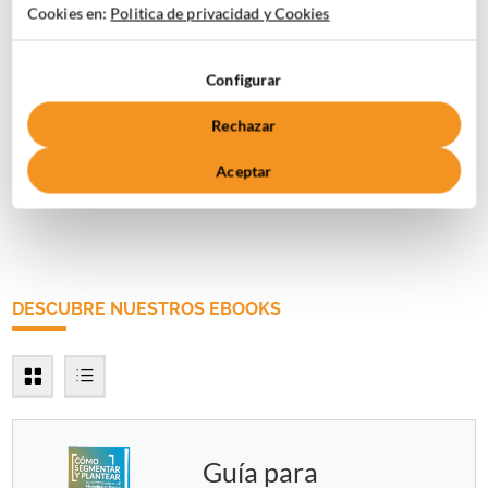
Cookies en:
Politica de privacidad y Cookies
AEO: qué es y
cómo optimizar
Configurar
tu contenido
Rechazar
para los motores
de respuesta
Aceptar
DESCUBRE NUESTROS EBOOKS
Guía para