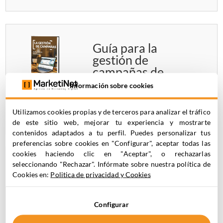
Guía para la
gestión de
campañas de
Pardot en
Información sobre cookies
Salesforce: domina
su uso paso a paso
Utilizamos cookies propias y de terceros para analizar el tráfico
de este sitio web, mejorar tu experiencia y mostrarte
contenidos adaptados a tu perfil. Puedes personalizar tus
preferencias sobre cookies en "Configurar", aceptar todas las
cookies haciendo clic en "Aceptar", o rechazarlas
seleccionando "Rechazar". Infórmate sobre nuestra política de
Manual de Inbound
Cookies en:
Politica de privacidad y Cookies
Marketing:
aprende a generar
leads y aumentar
Configurar
tu ROI paso a paso