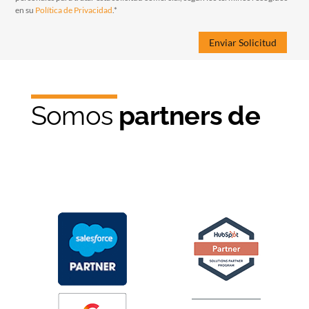
en su
Política de Privacidad
.*
Somos
partners de