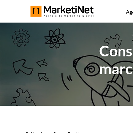
Ag
Conse
marc