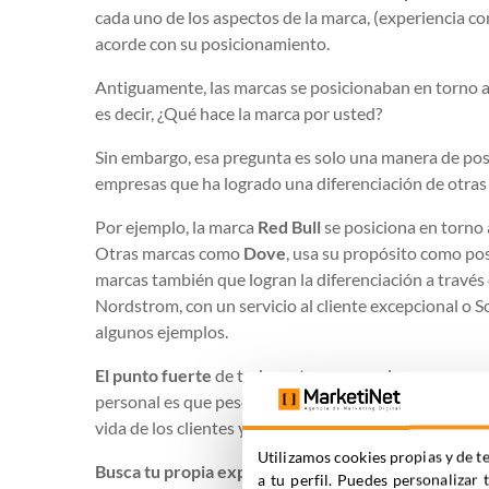
cada uno de los aspectos de la marca, (experiencia co
acorde con su posicionamiento.
Antiguamente, las marcas se posicionaban en torno a 
es decir, ¿Qué hace la marca por usted?
Sin embargo, esa pregunta es solo una manera de po
empresas que ha logrado una diferenciación de otra
Por ejemplo, la marca
Red Bull
se posiciona en torno a
Otras marcas como
Dove
, usa su propósito como po
marcas también que logran la diferenciación a través 
Nordstrom, con un servicio al cliente excepcional o 
algunos ejemplos.
El punto fuerte
de todas estas marcas de supermercad
personal es que pese a tener competencia dentro de s
vida de los clientes y lo hicieron de diferentes formas.
Utilizamos cookies propias y de te
Busca tu propia experiencia de usuario/marca
a tu perfil. Puedes personalizar 