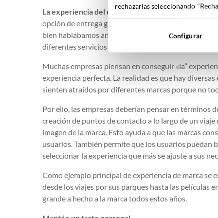
rechazarlas seleccionando "Rechaz
La experiencia del usuario
se ha ido homogeneizando
opción de entrega gratuita o servicio, otras marcas 
bien hablábamos anteriormente en cuanto al posicion
Configurar
diferentes servicios o experiencias de usuario.
Muchas empresas piensan en conseguir «la” experienci
experiencia perfecta. La realidad es que hay diversas 
sienten atraídos por diferentes marcas porque no to
Por ello, las empresas deberían pensar en términos 
creación de puntos de contacto a lo largo de un viaj
imagen de la marca. Esto ayuda a que las marcas con
usuarios. También permite que los usuarios puedan ben
seleccionar la experiencia que más se ajuste a sus ne
Como ejemplo principal de experiencia de marca se e
desde los viajes por sus parques hasta las películas 
grande a hecho a la marca todos estos años.
Mantén
un trato personal