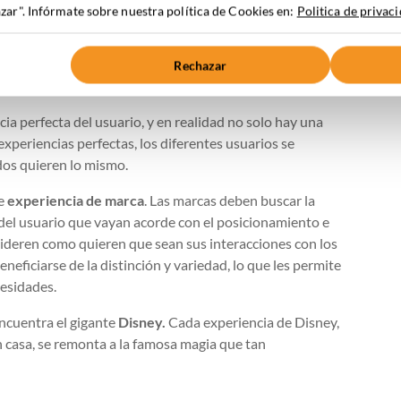
ar". Infórmate sobre nuestra política de Cookies en:
Politica de privac
 en estos últimos años. En cuanto una marca ofrezca una
seguirán su ejemplo de inmediato. Sin embargo, como
amiento, por definición, cada marca debería de ofrecer
Rechazar
a perfecta del usuario, y en realidad no solo hay una
experiencias perfectas, los diferentes usuarios se
dos quieren lo mismo.
de
experiencia de marca
. Las marcas deben buscar la
e del usuario que vayan acorde con el posicionamiento e
sideren como quieren que sean sus interacciones con los
eficiarse de la distinción y variedad, lo que les permite
cesidades.
ncuentra el gigante
Disney.
Cada experiencia de Disney,
en casa, se remonta a la famosa magia que tan