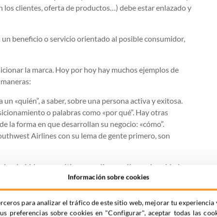
n los clientes, oferta de productos…) debe estar enlazado y
un beneficio o servicio orientado al posible consumidor,
sicionar la marca. Hoy por hoy hay muchos ejemplos de
s maneras:
 un «quién”, a saber, sobre una persona activa y exitosa.
sicionamiento o palabras como «por qué”. Hay otras
de la forma en que desarrollan su negocio: «cómo”.
Southwest Airlines con su lema de gente primero, son
os, bebidas energéticas, aerolíneas o líneas de cuidado
Información sobre cookies
u sector, descubrieron formas de ser más relevantes en la
rceros para analizar el tráfico de este sitio web, mejorar tu experienc
tus preferencias sobre cookies en "Configurar", aceptar todas las coo