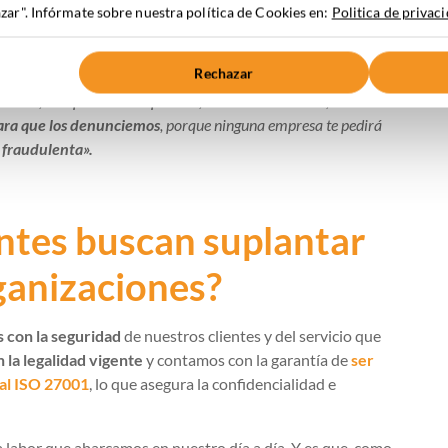
ar". Infórmate sobre nuestra política de Cookies en:
Politica de privac
an el teléfono o el correo electrónico
. Y a través de estos,
 para ofrecerte nuestros servicios ni para proponerte
Rechazar
os mensajes que, en nuestro nombre, te ofrezcan ganar dinero
cuentas, completar suscripciones, hacer valoraciones, etc
. Si los
para que los denunciemos
, porque ninguna empresa te pedirá
 fraudulenta
».
entes buscan suplantar
rganizaciones?
 con la seguridad
de nuestros clientes y del servicio que
 la legalidad vigente
y contamos con la garantía de
ser
nal ISO 27001
, lo que asegura la confidencialidad e
la labor que abarcamos en nuestro día a día. Y es que, como