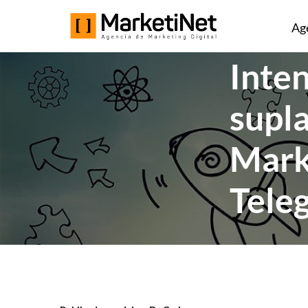
Ag
Inten
supl
Mark
Tele