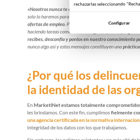
rechazarlas seleccionando "Rechaz
«Nosotros nunca te contactaremos por medios que no se
solo lo haremos para dar respuesta a tus consultas,
nunca
Configurar
ofertas de empleo
. Por lo tanto, recela de todos aquell
haciendo tareas como: dar a «me gusta” («likes”), seguir 
recibes, desconfía y ponlos en nuestro conocimiento 
nunca algo así y estos mensajes constituyen una
práctica
¿Por qué los delincu
la identidad de las o
En
MarketiNet estamos totalmente comprometidos
les brindamos. Con este fin, cumplimos
fielmente con
una agencia certificada en la normativa internacio
integridad de los datos con los que trabajamos.
Sin embargo, los peligros existentes van más allá de 