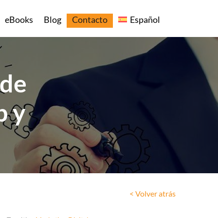
eBooks
Blog
Contacto
Español
 de
p y
< Volver atrás