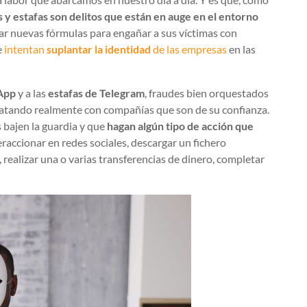
 y estafas son delitos que están en auge en el entorno
car nuevas fórmulas para engañar a sus víctimas con
e
intentan
suplantar la identidad
de las empresas
en las
App
y a las
estafas de Telegram
, fraudes bien orquestados
 tratando realmente con compañías que son de su confianza.
s bajen la guardia y que
hagan algún tipo de acción que
nteraccionar en redes sociales, descargar un fichero
 realizar una o varias transferencias de dinero, completar