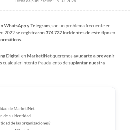
Fecha de publicación:
19-02-2024
d en WhatsApp y Telegram
, son un problema frecuente en
 en 2022
se registraron 374 737 incidentes de este tipo
en
formáticos
.
ng Digital
, en
MarketiNet
queremos
ayudarte a prevenir
s cualquier intento fraudulento de
suplantar nuestra
tidad de MarketiNet
ón de su identidad
ntidad de las organizaciones?