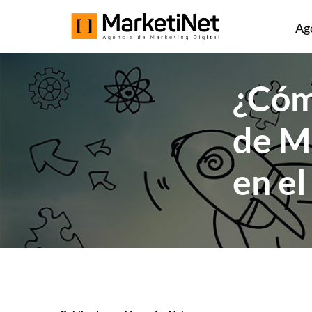
Ag
¿Cóm
de M
en e