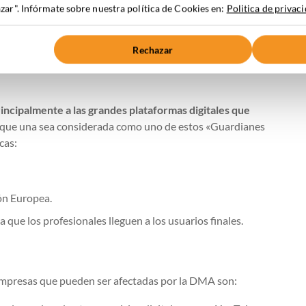
ar". Infórmate sobre nuestra política de Cookies en:
Politica de privac
por la DMA
Rechazar
rincipalmente a las grandes plataformas digitales que
a que una sea considerada como uno de estos «Guardianes
cas:
ón Europea.
a que los profesionales lleguen a los usuarios finales.
empresas que pueden ser afectadas por la DMA son: