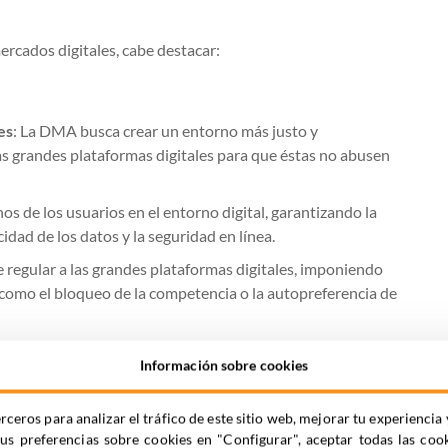
ercados digitales, cabe destacar:
es
: La DMA busca crear un entorno más justo y
as grandes plataformas digitales para que éstas no abusen
os de los usuarios en el entorno digital, garantizando la
cidad de los datos y la seguridad en línea.
ue regular a las grandes plataformas digitales, imponiendo
 como el bloqueo de la competencia o la autopreferencia de
 Innovación
: La DMA fomenta la innovación, al nivelar el
Información sobre cookies
 nuevas, permitiéndoles competir de manera más
rceros para analizar el tráfico de este sitio web, mejorar tu experienc
tus preferencias sobre cookies en "Configurar", aceptar todas las coo