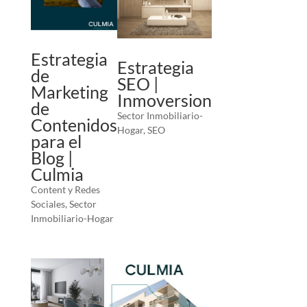
Estrategia
Estrategia
de
SEO |
Marketing
Inmoversion
de
Sector Inmobiliario-
Contenidos
Hogar
,
SEO
para el
Blog |
Culmia
Content y Redes
Sociales
,
Sector
Inmobiliario-Hogar