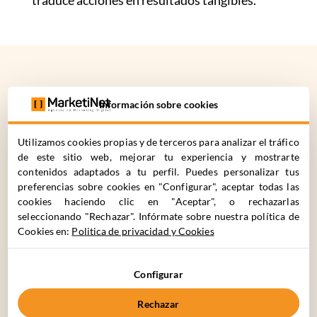
traduce acciones en resultados tangibles.
¿CÓMO
PODEMOS
Información sobre cookies
AYUDARTE?
Utilizamos cookies propias y de terceros para analizar el tráfico
de este sitio web, mejorar tu experiencia y mostrarte
contenidos adaptados a tu perfil. Puedes personalizar tus
C. Cronos 63, 28037 Madrid
preferencias sobre cookies en "Configurar", aceptar todas las
cookies haciendo clic en "Aceptar", o rechazarlas
+34 910 061 582
seleccionando "Rechazar". Infórmate sobre nuestra política de
Cookies en:
Politica de privacidad y Cookies
Nombre*
Apellidos*
Configurar
Rechazar
Nombre de la Empresa*
Teléfono de Contacto*