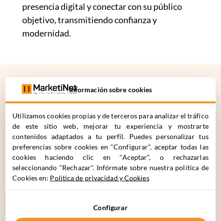
presencia digital y conectar con su público
objetivo, transmitiendo confianza y
modernidad.
Información sobre cookies
¿CÓMO
PODEMOS
Utilizamos cookies propias y de terceros para analizar el tráfico
AYUDARTE?
de este sitio web, mejorar tu experiencia y mostrarte
contenidos adaptados a tu perfil. Puedes personalizar tus
preferencias sobre cookies en "Configurar", aceptar todas las
cookies haciendo clic en "Aceptar", o rechazarlas
C. Cronos 63, 28037 Madrid
seleccionando "Rechazar". Infórmate sobre nuestra política de
+34 910 061 582
Cookies en:
Politica de privacidad y Cookies
Configurar
Nombre*
Apellidos*