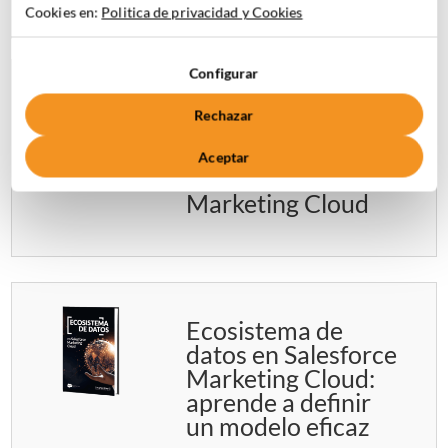
Cookies en:
Politica de privacidad y Cookies
Configurar
Journey Builder:
Rechazar
cómo construir una
automatización
Aceptar
desde cero en
Marketing Cloud
Ecosistema de
datos en Salesforce
Marketing Cloud:
aprende a definir
un modelo eficaz