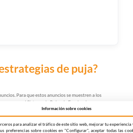
estrategias de puja?
uncios. Para que estos anuncios se muestren a los
 pasar por el Sistema de Pujas de Facebook, que es
Información sobre cookies
s pujamos para publicitar en dichos soportes: Facebook,
más alta será la que se muestre más veces, el tamaño de la
presión. De esta forma Facebook trata de crear un
rceros para analizar el tráfico de este sitio web, mejorar tu experienc
año que sean mientras que muestra a sus usuarios
tus preferencias sobre cookies en "Configurar", aceptar todas las coo