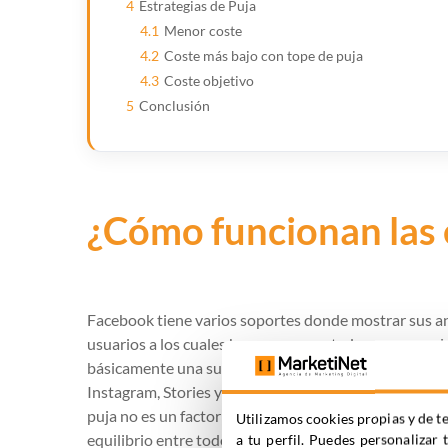
4
Estrategias de Puja
4.1
Menor coste
4.2
Coste más bajo con tope de puja
4.3
Coste objetivo
5
Conclusión
¿Cómo funcionan las 
Facebook tiene varios soportes donde mostrar sus an
usuarios a los cuales hemos segmentado, es necesario
básicamente una subasta donde todos los anunciante
Instagram, Stories y todas las demás. Aunque la puja 
puja no es un factor determinante para ganar una im
Utilizamos cookies propias y de te
equilibrio entre todos los anunciantes, sean del tam
a tu perfil. Puedes personalizar 