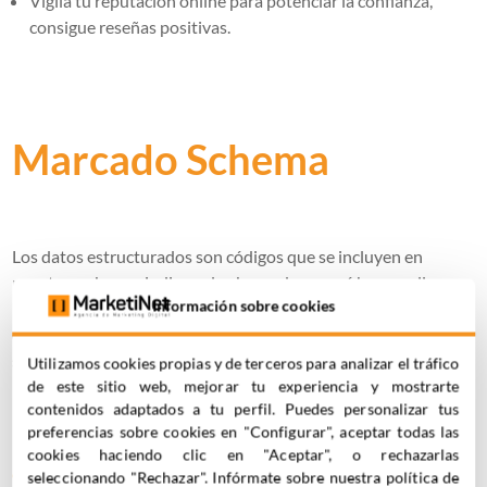
Vigila tu reputación online para potenciar la confianza,
consigue reseñas positivas.
Marcado Schema
Los datos estructurados son códigos que se incluyen en
nuestra web para indicar a los buscadores qué hay en ella:
Información sobre cookies
productos, eventos, autores etc. La mayoría de los datos
estructurados de la Búsqueda usan vocabulario de
schema.org.
Utilizamos cookies propias y de terceros para analizar el tráfico
de este sitio web, mejorar tu experiencia y mostrarte
contenidos adaptados a tu perfil. Puedes personalizar tus
preferencias sobre cookies en "Configurar", aceptar todas las
Podemos encontrar diferentes tipos de
marcado schema para
cookies haciendo clic en "Aceptar", o rechazarlas
el sector salud
, tanto para condiciones médicas,
seleccionando "Rechazar". Infórmate sobre nuestra política de