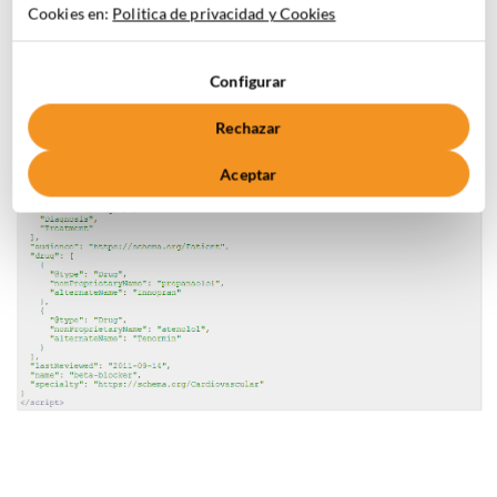
medicamentos, web médicas, publicaciones, guías médicas…
Cookies en:
Politica de privacidad y Cookies
Configurar
Rechazar
Aceptar