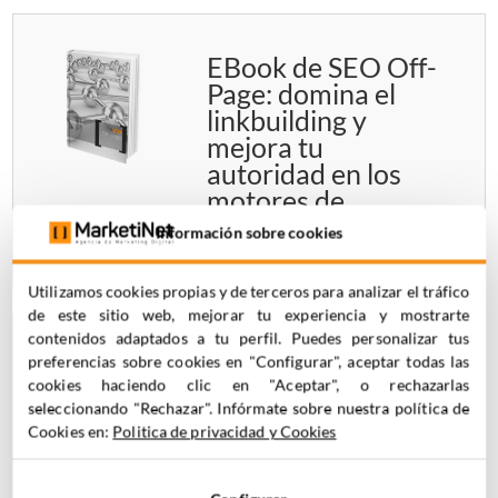
EBook de SEO Off-
Page: domina el
linkbuilding y
mejora tu
autoridad en los
motores de
búsqueda
Información sobre cookies
Utilizamos cookies propias y de terceros para analizar el tráfico
de este sitio web, mejorar tu experiencia y mostrarte
contenidos adaptados a tu perfil. Puedes personalizar tus
Guía de generación
preferencias sobre cookies en "Configurar", aceptar todas las
cookies haciendo clic en "Aceptar", o rechazarlas
de tráfico: técnicas
seleccionando "Rechazar". Infórmate sobre nuestra política de
efectivas para
Cookies en:
Politica de privacidad y Cookies
atraer visitas y
mejorar tu