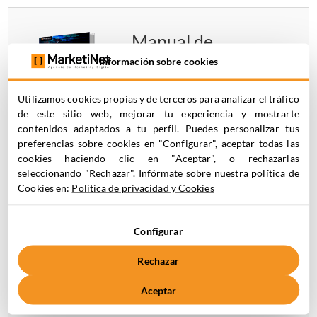
Manual de
Ampscript en
Información sobre cookies
Marketing Cloud:
aprende el lenguaje
Utilizamos cookies propias y de terceros para analizar el tráfico
de automatización
de este sitio web, mejorar tu experiencia y mostrarte
paso a paso
contenidos adaptados a tu perfil. Puedes personalizar tus
preferencias sobre cookies en "Configurar", aceptar todas las
cookies haciendo clic en "Aceptar", o rechazarlas
seleccionando "Rechazar". Infórmate sobre nuestra política de
Cookies en:
Politica de privacidad y Cookies
Journey Builder:
cómo construir una
Configurar
automatización
Rechazar
desde cero en
Marketing Cloud
Aceptar