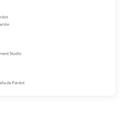
ardot
mación
ement Studio
aña de Pardot