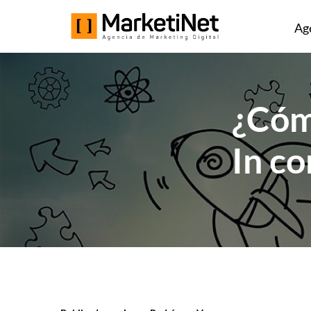
Ag
¿Cóm
In co