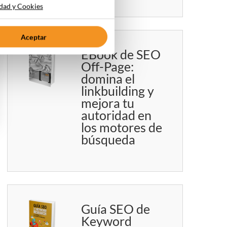
idad y Cookies
Aceptar
EBook de SEO
Off-Page:
domina el
linkbuilding y
mejora tu
autoridad en
los motores de
búsqueda
Guía SEO de
Keyword