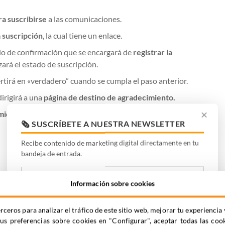
ra suscribirse
a las comunicaciones.
 suscripción
, la cual tiene un enlace.
rio de confirmación que se encargará de
registrar la
zará el estado de suscripción.
rtirá en «verdadero” cuando se cumpla el paso anterior.
dirigirá a una
página de destino de agradecimiento.
ámicas que separarán los «Confirmado” de los «No
✕
🗞️ SUSCRÍBETE A NUESTRA NEWSLETTER
Recibe contenido de marketing digital directamente en tu
bandeja de entrada.
Información sobre cookies
ir?
rceros para analizar el tráfico de este sitio web, mejorar tu experienc
tus preferencias sobre cookies en "Configurar", aceptar todas las coo