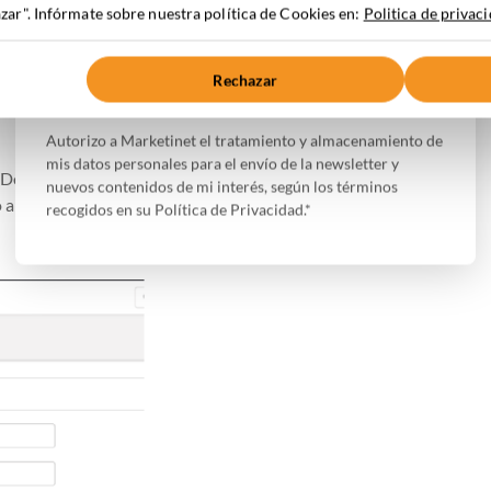
ar". Infórmate sobre nuestra política de Cookies en:
Politica de privac
Acepto la
Política de Privacidad
Rechazar
opt-in”
Autorizo a Marketinet el tratamiento y almacenamiento de
mis datos personales para el envío de la newsletter y
ouble op-in”, con su correspondiente casilla de
nuevos contenidos de mi interés, según los términos
 a Salesforce.
recogidos en su Política de Privacidad.*