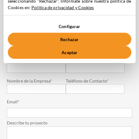
seleccionando "Rechazar". Infórmate sobre nuestra política de
¿TE
AYUDAMOS
?
Cookies en:
Politica de privacidad y Cookies
Configurar
C. Medea 4, 28037 Madrid
Rechazar
+34 910 061 582
Aceptar
Nombre*
Apellidos*
Nombre de la Empresa*
Teléfono de Contacto*
Email*
Describe tu proyecto