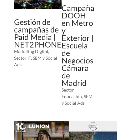
Campaña
DOOH
Gestión de
en Metro
campañas de
y
Paid Media |
Exterior |
NET2PHONE
Escuela
de
Marketing Digital
,
Sector IT
,
SEM y Social
Negocios
Ads
Cámara
de
Madrid
Sector
Educación
,
SEM
y Social Ads