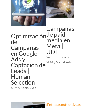
Campañas
de paid
Optimización
media en
de
Meta |
Campañas
UDIT
en Google
Sector Educación
,
Ads y
SEM y Social Ads
Captación de
Leads |
Human
Selection
SEM y Social Ads
« Entradas más antiguas