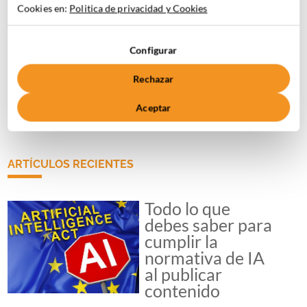
Cookies en:
Politica de privacidad y Cookies
Configurar
Autorizo a Marketinet el tratamiento y almacenamiento de
mis datos personales para el envío de la newsletter y nuevos
Rechazar
contenidos de mi interés, según los términos recogidos en su
Política de Privacidad.*
Aceptar
ARTÍCULOS RECIENTES
Todo lo que
debes saber para
cumplir la
normativa de IA
al publicar
contenido