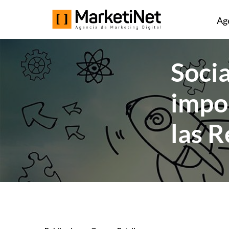
Ag
Socia
impo
las R