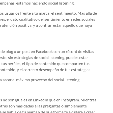
ampañas, estamos haciendo social listening.
s usuarios frente a tu marca: el sentimiento. Más allá de
, el dato cualitativo del sentimiento en redes sociales
e atención positiva, y a contrarrestar aquello que haya
 de blog o un post en Facebook con un récord de visitas
sto, sin estrategias de social listening, puedes estar
 tus perfiles, el tipo de contenido que comparten tus
ontenido, y el correcto desempeño de tus estrategias.
 sacar el máximo provecho del social listening:
nes no son iguales en LinkedIn que en Instagram. Mientras
 otras son más dadas a las preguntas o simplemente
 se habla de tu marca y de qué forma te ayudará a crear