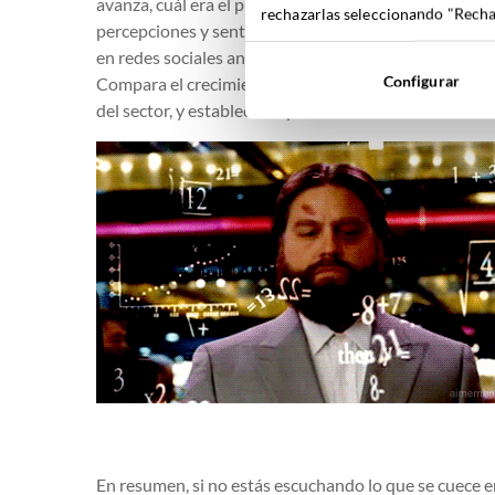
avanza, cuál era el punto de partida inicial y cuáles l
rechazarlas seleccionando "Rechaz
percepciones y sentimientos sobre la marca, en términ
en redes sociales antes y después de poner en marcha 
Configurar
Compara el crecimiento con el de los competidores p
del sector, y establece un punto de referencia sobre e
En resumen, si no estás escuchando lo que se cuece en