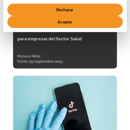
Rechazar
Aceptar
Importancia del Marketing de Contenidos
para empresas del Sector Salud
Mariana Pérez
Fecha:
29/septiembre/2023