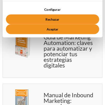
de automatización
paso a paso
Configurar
Rechazar
Aceptar
Guía de Marketing
Automation: claves
para automatizar y
potenciar tus
estrategias
digitales
Manual de Inbound
Marketing: