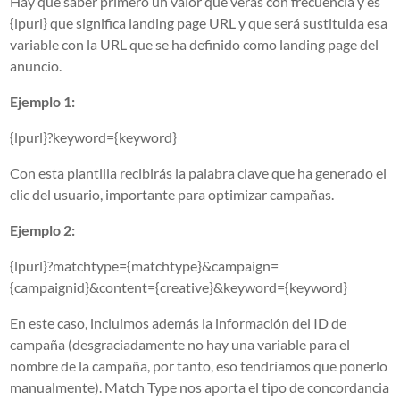
Hay que saber primero un valor que verás con frecuencia y es
{lpurl} que significa landing page URL y que será sustituida esa
variable con la URL que se ha definido como landing page del
anuncio.
Ejemplo 1:
{lpurl}?keyword={keyword}
Con esta plantilla recibirás la palabra clave que ha generado el
clic del usuario, importante para optimizar campañas.
Ejemplo 2:
{lpurl}?matchtype={matchtype}&campaign=
{campaignid}&content={creative}&keyword={keyword}
En este caso, incluimos además la información del ID de
campaña (desgraciadamente no hay una variable para el
nombre de la campaña, por tanto, eso tendríamos que ponerlo
manualmente). Match Type nos aporta el tipo de concordancia