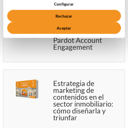
Configurar
Rechazar
Guía Estrategia de
marketing
Aceptar
automation en
Pardot Account
Engagement
Estrategia de
marketing de
contenidos en el
sector inmobiliario:
cómo diseñarla y
triunfar