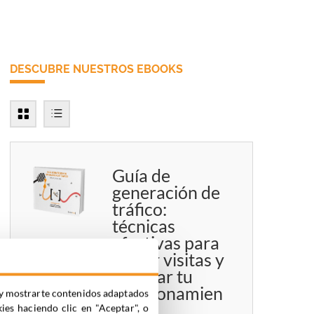
DESCUBRE NUESTROS EBOOKS
Guía de
generación de
tráfico:
técnicas
efectivas para
atraer visitas y
mejorar tu
posicionamien
ia y mostrarte contenidos adaptados
to
kies haciendo clic en "Aceptar", o