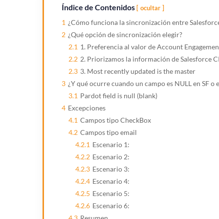
Índice de Contenidos
ocultar
1
¿Cómo funciona la sincronización entre Salesfor
2
¿Qué opción de sincronización elegir?
2.1
1. Preferencia al valor de Account Engagem
2.2
2. Priorizamos la información de Salesforce
2.3
3. Most recently updated is the master
3
¿Y qué ocurre cuando un campo es NULL en SF o 
3.1
Pardot field is null (blank)
4
Excepciones
4.1
Campos tipo CheckBox
4.2
Campos tipo email
4.2.1
Escenario 1:
4.2.2
Escenario 2:
4.2.3
Escenario 3:
4.2.4
Escenario 4:
4.2.5
Escenario 5:
4.2.6
Escenario 6:
4.3
Resumen