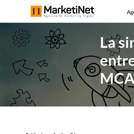
Ag
La s
entr
MCAE