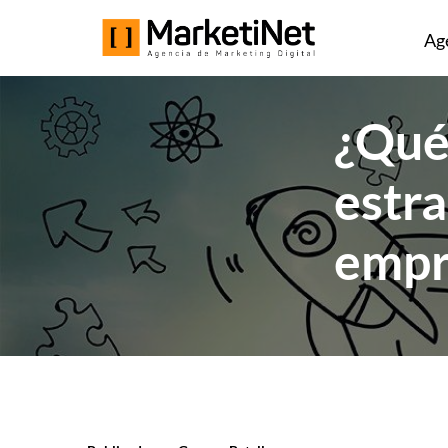
Ag
¿Qué 
estra
empr