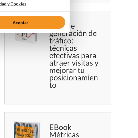
idad y Cookies
Aceptar
Guía de
generación de
tráfico:
técnicas
efectivas para
atraer visitas y
mejorar tu
posicionamien
to
EBook
Métricas