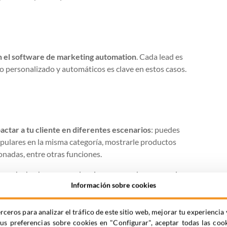
n el software de marketing automation
. Cada lead es
io personalizado y automáticos es clave en estos casos.
tar a tu cliente en diferentes escenarios
: puedes
pulares en la misma categoría, mostrarle productos
nadas, entre otras funciones.
 que ha hecho y no con lo mismo que ya ha comprado.
Información sobre cookies
rceros para analizar el tráfico de este sitio web, mejorar tu experienc
a la hora de gestionar tus estrategias y tácticas de
tus preferencias sobre cookies en "Configurar", aceptar todas las coo
tema descarga nuestro ebook gratuito: