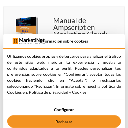
Manual de
Ampscript en
Marketing Cloud:
aprende el lenguaje
Información sobre cookies
de automatización
paso a paso
Utilizamos cookies propias y de terceros para analizar el tráfico
de este sitio web, mejorar tu experiencia y mostrarte
contenidos adaptados a tu perfil. Puedes personalizar tus
preferencias sobre cookies en "Configurar", aceptar todas las
cookies haciendo clic en "Aceptar", o rechazarlas
seleccionando "Rechazar". Infórmate sobre nuestra política de
EBook Estrategia
Cookies en:
Politica de privacidad y Cookies
de Email
Marketing:
Configurar
desarrolla
campañas efectivas
Rechazar
para B2B y B2C