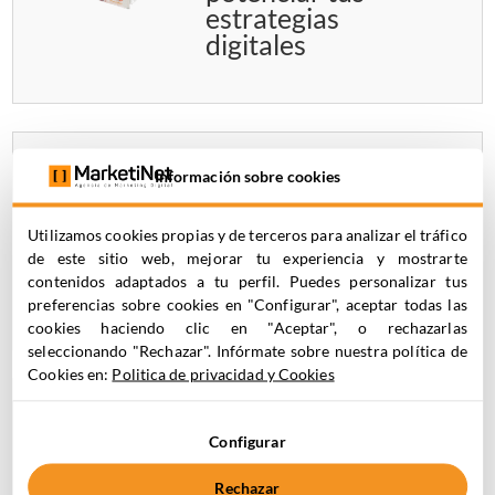
estrategias
digitales
Información sobre cookies
Ebook Plan de
Marketing Digital:
crea una estrategia
Utilizamos cookies propias y de terceros para analizar el tráfico
ganadora con el
de este sitio web, mejorar tu experiencia y mostrarte
contenidos adaptados a tu perfil. Puedes personalizar tus
método SOSTAC®
preferencias sobre cookies en "Configurar", aceptar todas las
cookies haciendo clic en "Aceptar", o rechazarlas
seleccionando "Rechazar". Infórmate sobre nuestra política de
Cookies en:
Politica de privacidad y Cookies
Journey Builder:
Configurar
cómo construir una
automatización
Rechazar