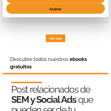
desde cero en
Marketing Cloud
Aceptar
Ver más
Descubre todos nuestros
ebooks
gratuitos
Post relacionados de
SEM y Social Ads
que
pueden ser de tu