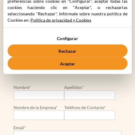
preferencias sobre cookies en "Configurar", aceptar todas las
cookies haciendo clic en "Aceptar", o rechazarlas
seleccionando "Rechazar". Infórmate sobre nuestra política de
Cookies en:
Politica de privacidad y Cookies
¿CÓMO
PODEMOS
AYUDARTE?
Configurar
Rechazar
C. Cronos 63, 28037 Madrid
Aceptar
+34 910 061 582
Nombre*
Apellidos*
Nombre de la Empresa*
Teléfono de Contacto*
Email*