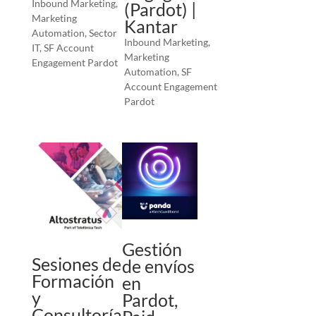
Inbound Marketing
,
(Pardot) |
Marketing
Kantar
Automation
,
Sector
Inbound Marketing
,
IT
,
SF Account
Marketing
Engagement Pardot
Automation
,
SF
Account Engagement
Pardot
Gestión
Sesiones de
de envíos
Formación
en
y
Pardot,
Consultoría