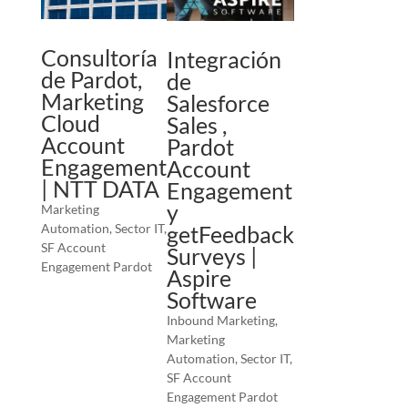
Consultoría
Integración
de Pardot,
de
Marketing
Salesforce
Cloud
Sales ,
Account
Pardot
Engagement
Account
| NTT DATA
Engagement
y
Marketing
Automation
,
Sector IT
,
getFeedback
SF Account
Surveys |
Engagement Pardot
Aspire
Software
Inbound Marketing
,
Marketing
Automation
,
Sector IT
,
SF Account
Engagement Pardot