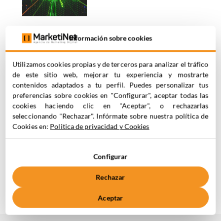
Estrategia
Información sobre cookies
de Inbound
Marketing y
Utilizamos cookies propias y de terceros para analizar el tráfico
Marketing
de este sitio web, mejorar tu experiencia y mostrarte
Automation
contenidos adaptados a tu perfil. Puedes personalizar tus
con Pardot
preferencias sobre cookies en "Configurar", aceptar todas las
| Interxion
cookies haciendo clic en "Aceptar", o rechazarlas
seleccionando "Rechazar". Infórmate sobre nuestra política de
Inbound Marketing
,
Cookies en:
Politica de privacidad y Cookies
Marketing
Automation
,
Sector
IT
,
SF Account
Configurar
Engagement Pardot
Rechazar
Aceptar