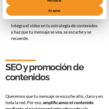
Rechazar
Facilita la comprensión de productos y
servicios complejos.
Aceptar
Humaniza tu marca y genera confianza.
Integra el vídeo en tu estrategia de contenidos
y haz que tu mensaje se vea, se escuche y se
recuerde.
SEO y promoción de
contenidos
Queremos que tu mensaje se escuche alto, claro y en
toda la red. Por eso,
amplificamos el contenido
mediante el posicionamiento adecuado y la