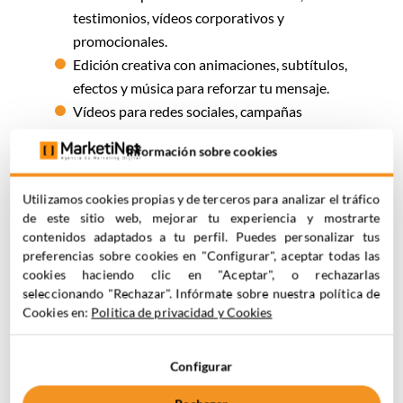
testimonios, vídeos corporativos y
promocionales.
Edición creativa con animaciones, subtítulos,
efectos y música para reforzar tu mensaje.
Vídeos para redes sociales, campañas
publicitarias, email marketing y páginas de
Información sobre cookies
aterrizaje.
Reels, shorts y vídeos verticales optimizados
Utilizamos cookies propias y de terceros para analizar el tráfico
para Instagram, TikTok y YouTube.
de este sitio web, mejorar tu experiencia y mostrarte
Storytelling visual que conecta con tu
contenidos adaptados a tu perfil. Puedes personalizar tus
audiencia y refuerza tu marca.
preferencias sobre cookies en "Configurar", aceptar todas las
cookies haciendo clic en "Aceptar", o rechazarlas
¿Por qué apostar por el vídeo?
seleccionando "Rechazar". Infórmate sobre nuestra política de
Cookies en:
Politica de privacidad y Cookies
Aumenta el tiempo de permanencia en tu web.
Mejora el CTR en campañas de email y social
Configurar
ads.