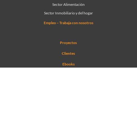
Sector Alimentación
Sector Inmobiliario y del hogar
Empleo – Trabaja con nosotros
Proyectos
Clientes
Ebooks
Blog
Mapa del sitio
Contacto