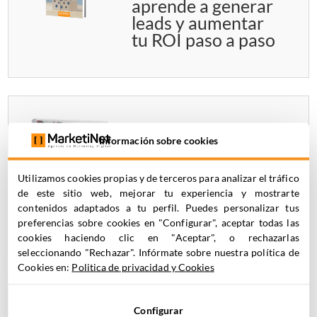
aprende a generar
leads y aumentar
tu ROI paso a paso
EBook Métricas
Información sobre cookies
esenciales de
Analytics: descubre
los KPIs clave para
Utilizamos cookies propias y de terceros para analizar el tráfico
de este sitio web, mejorar tu experiencia y mostrarte
analizar tus
contenidos adaptados a tu perfil. Puedes personalizar tus
resultados
preferencias sobre cookies en "Configurar", aceptar todas las
cookies haciendo clic en "Aceptar", o rechazarlas
seleccionando "Rechazar". Infórmate sobre nuestra política de
Cookies en:
Politica de privacidad y Cookies
Las mejores
Configurar