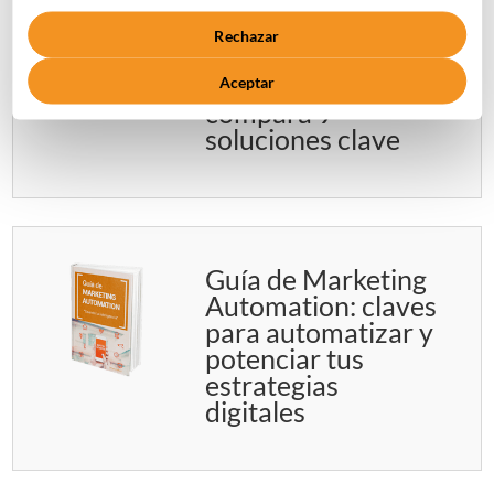
herramientas de
Marketing
Rechazar
Automation:
descubre y
Aceptar
compara 9
soluciones clave
Guía de Marketing
Automation: claves
para automatizar y
potenciar tus
estrategias
digitales