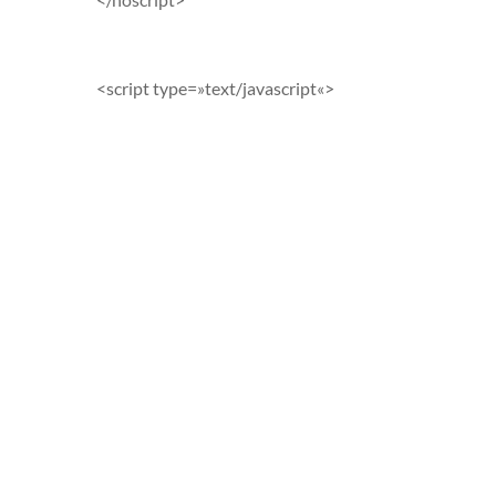
<script
type
=»
text
/
javascript
«>