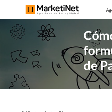
Ag
Cómo
form
de P