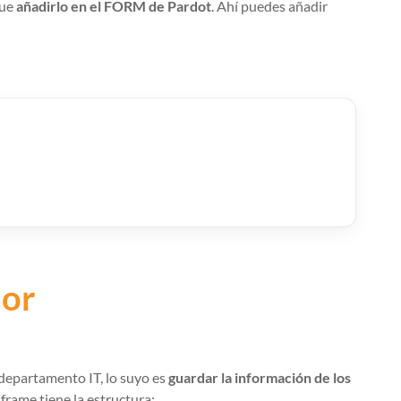
que
añadirlo en el FORM de
Pardot
. Ahí puedes añadir
dor
 departamento IT, lo suyo es
guardar la información de los
iframe
tiene la estructura: