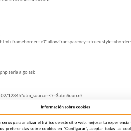
-
html
«
frameborder
=»0″
allowTransparency
=»true»
style
=»
border
:
php
sería algo así:
0-02/12345
?utm_source=
<?=
$
utmSource
?
gn
=
<?=
utmCampaign
?>
&
utm_term
=
<?=
$
utm
T
e
rm
?
Información sobre cookies
ameborder
=»0″
allowTransparency
=»true»
style
=»
border
:
rceros para analizar el tráfico de este sitio web, mejorar tu experienc
tus preferencias sobre cookies en "Configurar", aceptar todas las coo