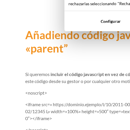
rechazarlas seleccionando "Rechaz
Configurar
Añadiendo código
ja
«
parent
”
Si queremos
incluir el código
javascript
en vez de có
este código desde su gestor
o por cualquier otro mot
<
noscript
>
<
iframe
src
=»
https://dominio.ejemplo/l/10/2011-00
02/12345
L»
width
=»100%»
height
=»500″
type
=»
tex
0″></
iframe
>
</
noscript
>