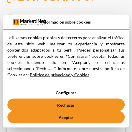
C. Medea 4, 28037 Madrid
Información sobre cookies
+34 910 061 582
Utilizamos cookies propias y de terceros para analizar el tráfico
de este sitio web, mejorar tu experiencia y mostrarte
Nombre*
Apellidos*
contenidos adaptados a tu perfil. Puedes personalizar tus
preferencias sobre cookies en "Configurar", aceptar todas las
cookies haciendo clic en "Aceptar", o rechazarlas
Nombre de la Empresa*
Teléfono de Contacto*
seleccionando "Rechazar". Infórmate sobre nuestra política de
Cookies en:
Politica de privacidad y Cookies
Email*
Configurar
Describe tu proyecto
Rechazar
Aceptar