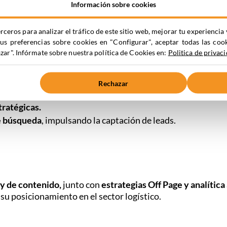
potenciar la visibilidad en búsquedas geolocalizadas.
Información sobre cookies
antizar evolución y corregir incidencias.
os en Looker Studio
, conectados con GA4 y Search Console 
rceros para analizar el tráfico de este sitio web, mejorar tu experienc
tus preferencias sobre cookies en "Configurar", aceptar todas las coo
ar". Infórmate sobre nuestra política de Cookies en:
Politica de privac
Rechazar
ficado
en la web y el blog.
tratégicas.
de búsqueda
, impulsando la captación de leads.
y de contenido,
junto con
estrategias Off Page y analític
 su posicionamiento en el sector logístico.