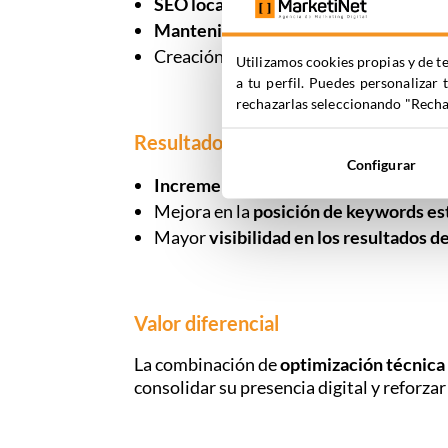
SEO local
en Google My Business para 
Mantenimiento SEO mensual
para gar
Creación de
Dashboards personalizad
Utilizamos cookies propias y de te
a tu perfil. Puedes personalizar 
rechazarlas seleccionando "Rechaz
Resultados
Configurar
Incremento del tráfico orgánico cuali
Mejora en la
posición de keywords es
Mayor
visibilidad en los resultados 
Valor diferencial
La combinación de
optimización técnica 
consolidar su presencia digital y reforzar