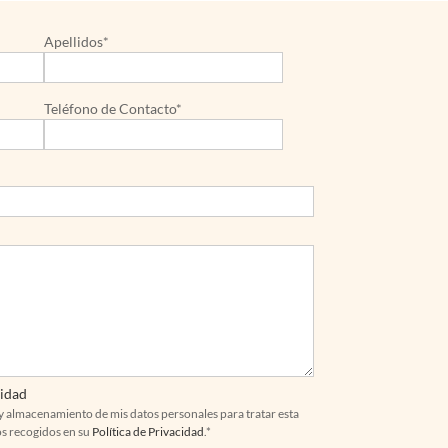
Apellidos*
Teléfono de Contacto*
cidad
y almacenamiento de mis datos personales para tratar esta
os recogidos en su
Política de Privacidad
.*