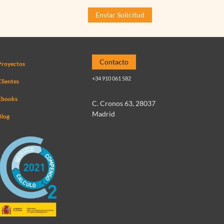
Contacto
Proyectos
+34 910 061 582
lientes
Ebooks
C. Cronos 63, 28037
Madrid
Blog