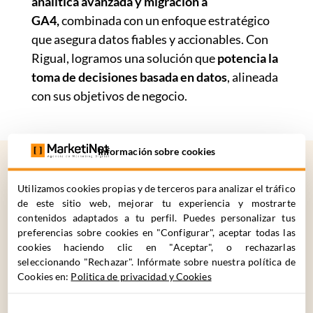
analítica avanzada y migración a
GA4,
combinada con un enfoque estratégico
que asegura datos fiables y accionables. Con
Rigual, logramos una solución que
potencia la
toma de decisiones basada en datos
, alineada
con sus objetivos de negocio.
Información sobre cookies
Utilizamos cookies propias y de terceros para analizar el tráfico
¿CÓMO
PODEMOS
de este sitio web, mejorar tu experiencia y mostrarte
contenidos adaptados a tu perfil. Puedes personalizar tus
AYUDARTE?
preferencias sobre cookies en "Configurar", aceptar todas las
cookies haciendo clic en "Aceptar", o rechazarlas
seleccionando "Rechazar". Infórmate sobre nuestra política de
Cookies en:
Politica de privacidad y Cookies
C. Cronos 63, 28037 Madrid
+34 910 061 582